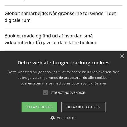
Globalt samarbejde: Når grænserne forsvinder i det
digitale rum
Book et møde og find ud af hvordan små
virksomheder få gavn af dansk linkbuilding
×
Hold et online møde med en potentiel SEO-konsulent
Dette website bruger tracking cookies
får du indgår et samarbejde
Dette websted bruger cookies til at forbedre brugeroplevelsen. Ved
at bruge vores hjemmeside accepterer du alle cookies i
Hold et møde med en WordPress ekspert og vælg den
overensstemmelse med vores cookiepolitik.
Detaljer
mest professionelle til at vedligeholde din løsning
STRENGT NØDVENDIGE
TILLAD COOKIES
TILLAD IKKE COOKIES
Copyright 2026 - Pilanto Aps
VIS DETALJER
Om / kontakt
Blog
Betingelser