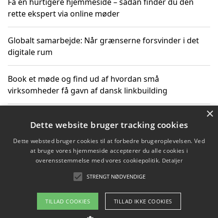
Få en hurtigere hjemmeside – sådan finder du den
rette ekspert via online møder
Globalt samarbejde: Når grænserne forsvinder i det
digitale rum
Book et møde og find ud af hvordan små
virksomheder få gavn af dansk linkbuilding
×
Hold et online møde med en potentiel SEO-konsulent
Dette website bruger tracking cookies
får du indgår et samarbejde
Dette websted bruger cookies til at forbedre brugeroplevelsen. Ved
at bruge vores hjemmeside accepterer du alle cookies i
Hold et møde med en WordPress ekspert og vælg den
overensstemmelse med vores cookiepolitik.
Detaljer
mest professionelle til at vedligeholde din løsning
STRENGT NØDVENDIGE
TILLAD COOKIES
TILLAD IKKE COOKIES
Copyright 2026 - Pilanto Aps