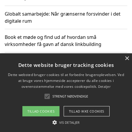
Globalt samarbejde: Når grænserne forsvinder i det
digitale rum
Book et møde og find ud af hvordan små
virksomheder få gavn af dansk linkbuilding
×
Hold et online møde med en potentiel SEO-konsulent
Dette website bruger tracking cookies
får du indgår et samarbejde
Dette websted bruger cookies til at forbedre brugeroplevelsen. Ved
at bruge vores hjemmeside accepterer du alle cookies i
Hold et møde med en WordPress ekspert og vælg den
overensstemmelse med vores cookiepolitik.
Detaljer
mest professionelle til at vedligeholde din løsning
STRENGT NØDVENDIGE
TILLAD COOKIES
TILLAD IKKE COOKIES
Copyright 2026 - Pilanto Aps
VIS DETALJER
Om / kontakt
Blog
Betingelser