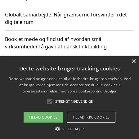
Globalt samarbejde: Når grænserne forsvinder i det
digitale rum
Book et møde og find ud af hvordan små
virksomheder få gavn af dansk linkbuilding
×
Hold et online møde med en potentiel SEO-konsulent
Dette website bruger tracking cookies
får du indgår et samarbejde
Dette websted bruger cookies til at forbedre brugeroplevelsen. Ved
at bruge vores hjemmeside accepterer du alle cookies i
Hold et møde med en WordPress ekspert og vælg den
overensstemmelse med vores cookiepolitik.
Detaljer
mest professionelle til at vedligeholde din løsning
STRENGT NØDVENDIGE
TILLAD COOKIES
TILLAD IKKE COOKIES
Copyright 2026 - Pilanto Aps
VIS DETALJER
Om / kontakt
Blog
Betingelser