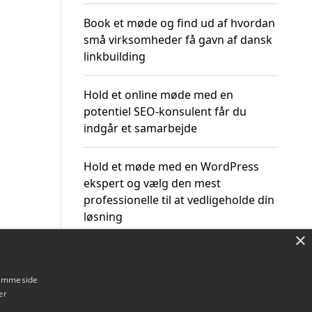
Book et møde og find ud af hvordan
små virksomheder få gavn af dansk
linkbuilding
Hold et online møde med en
potentiel SEO-konsulent får du
indgår et samarbejde
Hold et møde med en WordPress
ekspert og vælg den mest
professionelle til at vedligeholde din
løsning
×
hjemmeside
er
Om / kontakt
Blog
Betingelser