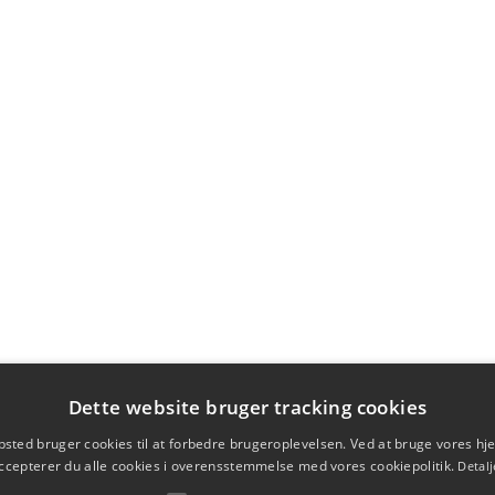
Dette website bruger tracking cookies
sted bruger cookies til at forbedre brugeroplevelsen. Ved at bruge vores 
ccepterer du alle cookies i overensstemmelse med vores cookiepolitik.
Detalj