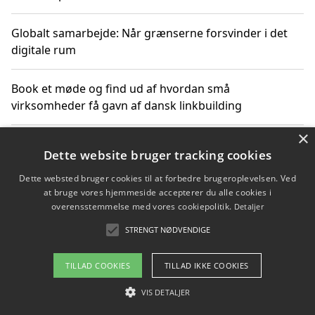
Globalt samarbejde: Når grænserne forsvinder i det
digitale rum
Book et møde og find ud af hvordan små
virksomheder få gavn af dansk linkbuilding
×
Hold et online møde med en potentiel SEO-konsulent
Dette website bruger tracking cookies
får du indgår et samarbejde
Dette websted bruger cookies til at forbedre brugeroplevelsen. Ved
at bruge vores hjemmeside accepterer du alle cookies i
Hold et møde med en WordPress ekspert og vælg den
overensstemmelse med vores cookiepolitik.
Detaljer
mest professionelle til at vedligeholde din løsning
STRENGT NØDVENDIGE
TILLAD COOKIES
TILLAD IKKE COOKIES
Copyright 2026 - Pilanto Aps
VIS DETALJER
Om / kontakt
Blog
Betingelser