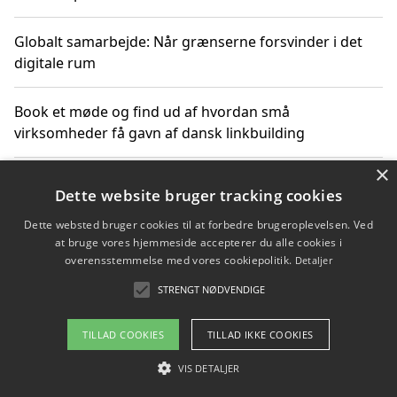
Globalt samarbejde: Når grænserne forsvinder i det
digitale rum
Book et møde og find ud af hvordan små
virksomheder få gavn af dansk linkbuilding
×
Hold et online møde med en potentiel SEO-konsulent
Dette website bruger tracking cookies
får du indgår et samarbejde
Dette websted bruger cookies til at forbedre brugeroplevelsen. Ved
at bruge vores hjemmeside accepterer du alle cookies i
Hold et møde med en WordPress ekspert og vælg den
overensstemmelse med vores cookiepolitik.
Detaljer
mest professionelle til at vedligeholde din løsning
STRENGT NØDVENDIGE
TILLAD COOKIES
TILLAD IKKE COOKIES
Copyright 2026 - Pilanto Aps
VIS DETALJER
Om / kontakt
Blog
Betingelser