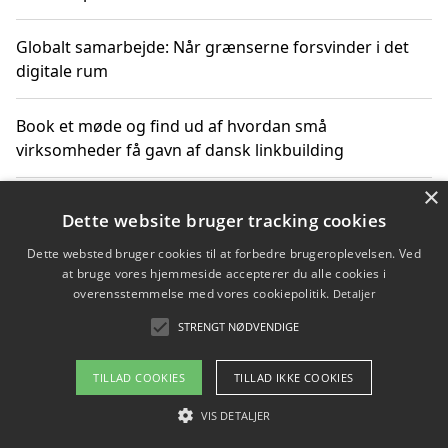
Globalt samarbejde: Når grænserne forsvinder i det
digitale rum
Book et møde og find ud af hvordan små
virksomheder få gavn af dansk linkbuilding
×
Hold et online møde med en potentiel SEO-konsulent
Dette website bruger tracking cookies
får du indgår et samarbejde
Dette websted bruger cookies til at forbedre brugeroplevelsen. Ved
at bruge vores hjemmeside accepterer du alle cookies i
Hold et møde med en WordPress ekspert og vælg den
overensstemmelse med vores cookiepolitik.
Detaljer
mest professionelle til at vedligeholde din løsning
STRENGT NØDVENDIGE
TILLAD COOKIES
TILLAD IKKE COOKIES
Copyright 2026 - Pilanto Aps
VIS DETALJER
Om / kontakt
Blog
Betingelser