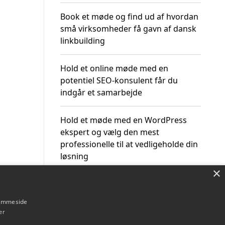
Book et møde og find ud af hvordan
små virksomheder få gavn af dansk
linkbuilding
Hold et online møde med en
potentiel SEO-konsulent får du
indgår et samarbejde
Hold et møde med en WordPress
ekspert og vælg den mest
professionelle til at vedligeholde din
løsning
×
hjemmeside
er
Om / kontakt
Blog
Betingelser