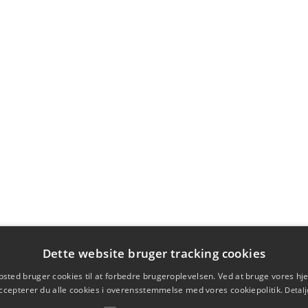
Dette website bruger tracking cookies
sted bruger cookies til at forbedre brugeroplevelsen. Ved at bruge vores 
ccepterer du alle cookies i overensstemmelse med vores cookiepolitik.
Detalj