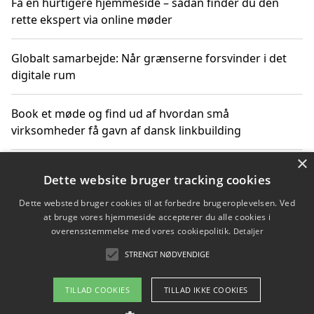
Få en hurtigere hjemmeside – sådan finder du den
rette ekspert via online møder
Globalt samarbejde: Når grænserne forsvinder i det
digitale rum
Book et møde og find ud af hvordan små
virksomheder få gavn af dansk linkbuilding
×
Hold et online møde med en potentiel SEO-konsulent
Dette website bruger tracking cookies
får du indgår et samarbejde
Dette websted bruger cookies til at forbedre brugeroplevelsen. Ved
at bruge vores hjemmeside accepterer du alle cookies i
Hold et møde med en WordPress ekspert og vælg den
overensstemmelse med vores cookiepolitik.
Detaljer
mest professionelle til at vedligeholde din løsning
STRENGT NØDVENDIGE
TILLAD COOKIES
TILLAD IKKE COOKIES
Copyright 2026 - Pilanto Aps