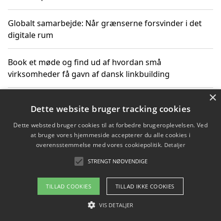
Globalt samarbejde: Når grænserne forsvinder i det
digitale rum
Book et møde og find ud af hvordan små
virksomheder få gavn af dansk linkbuilding
×
Hold et online møde med en potentiel SEO-konsulent
Dette website bruger tracking cookies
får du indgår et samarbejde
Dette websted bruger cookies til at forbedre brugeroplevelsen. Ved
at bruge vores hjemmeside accepterer du alle cookies i
Hold et møde med en WordPress ekspert og vælg den
overensstemmelse med vores cookiepolitik.
Detaljer
mest professionelle til at vedligeholde din løsning
STRENGT NØDVENDIGE
TILLAD COOKIES
TILLAD IKKE COOKIES
Copyright 2026 - Pilanto Aps
VIS DETALJER
Om / kontakt
Blog
Betingelser