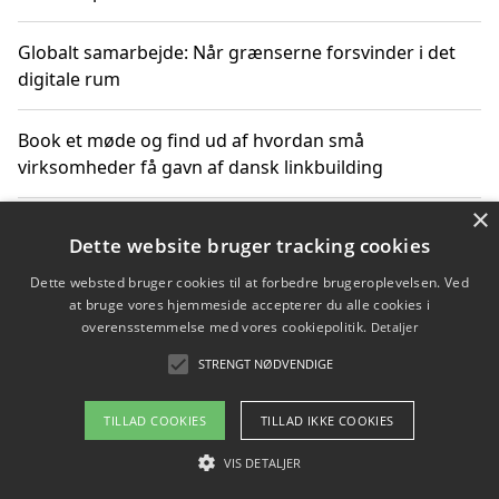
Globalt samarbejde: Når grænserne forsvinder i det
digitale rum
Book et møde og find ud af hvordan små
virksomheder få gavn af dansk linkbuilding
×
Hold et online møde med en potentiel SEO-konsulent
Dette website bruger tracking cookies
får du indgår et samarbejde
Dette websted bruger cookies til at forbedre brugeroplevelsen. Ved
at bruge vores hjemmeside accepterer du alle cookies i
Hold et møde med en WordPress ekspert og vælg den
overensstemmelse med vores cookiepolitik.
Detaljer
mest professionelle til at vedligeholde din løsning
STRENGT NØDVENDIGE
TILLAD COOKIES
TILLAD IKKE COOKIES
Copyright 2026 - Pilanto Aps
VIS DETALJER
Om / kontakt
Blog
Betingelser