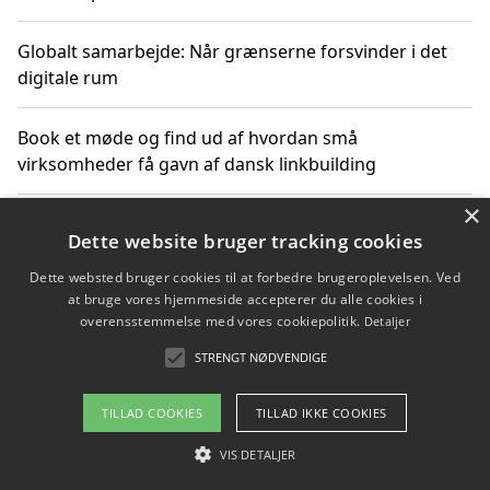
Globalt samarbejde: Når grænserne forsvinder i det
digitale rum
Book et møde og find ud af hvordan små
virksomheder få gavn af dansk linkbuilding
×
Hold et online møde med en potentiel SEO-konsulent
Dette website bruger tracking cookies
får du indgår et samarbejde
Dette websted bruger cookies til at forbedre brugeroplevelsen. Ved
at bruge vores hjemmeside accepterer du alle cookies i
Hold et møde med en WordPress ekspert og vælg den
overensstemmelse med vores cookiepolitik.
Detaljer
mest professionelle til at vedligeholde din løsning
STRENGT NØDVENDIGE
TILLAD COOKIES
TILLAD IKKE COOKIES
Copyright 2026 - Pilanto Aps
VIS DETALJER
Om / kontakt
Blog
Betingelser