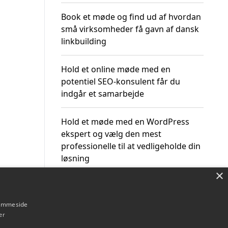
Book et møde og find ud af hvordan
små virksomheder få gavn af dansk
linkbuilding
Hold et online møde med en
potentiel SEO-konsulent får du
indgår et samarbejde
Hold et møde med en WordPress
ekspert og vælg den mest
professionelle til at vedligeholde din
løsning
×
hjemmeside
er
Om / kontakt
Blog
Betingelser