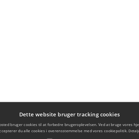
Dette website bruger tracking cookies
sted bruger cookies til at forbedre brugeroplevelsen. Ved at bruge vores 
ccepterer du alle cookies i overensstemmelse med vores cookiepolitik.
Detalj