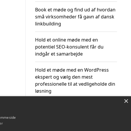
Book et møde og find ud af hvordan
små virksomheder få gavn af dansk
linkbuilding
Hold et online møde med en
potentiel SEO-konsulent får du
indgår et samarbejde
Hold et møde med en WordPress
ekspert og vælg den mest
professionelle til at vedligeholde din
løsning
×
hjemmeside
er
Om / kontakt
Blog
Betingelser