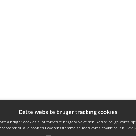
Dette website bruger tracking cookies
sted bruger cookies til at forbedre brugeroplevelsen. Ved at bruge vores 
ccepterer du alle cookies i overensstemmelse med vores cookiepolitik.
Detalj