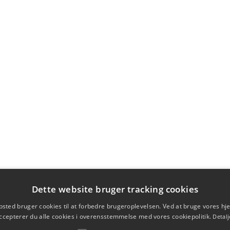
Dette website bruger tracking cookies
sted bruger cookies til at forbedre brugeroplevelsen. Ved at bruge vores 
ccepterer du alle cookies i overensstemmelse med vores cookiepolitik.
Detalj