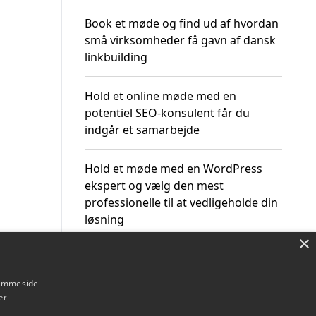
Book et møde og find ud af hvordan
små virksomheder få gavn af dansk
linkbuilding
Hold et online møde med en
potentiel SEO-konsulent får du
indgår et samarbejde
Hold et møde med en WordPress
ekspert og vælg den mest
professionelle til at vedligeholde din
løsning
×
hjemmeside
er
Om / kontakt
Blog
Betingelser