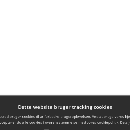
Dette website bruger tracking cookies
sted bruger cookies til at forbedre brugeroplevelsen. Ved at bruge vores 
ccepterer du alle cookies i overensstemmelse med vores cookiepolitik.
Detalj