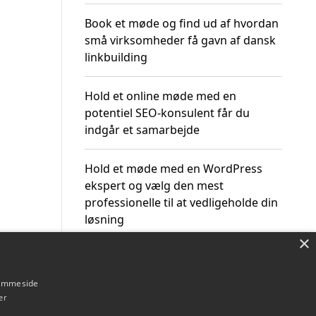
Book et møde og find ud af hvordan
små virksomheder få gavn af dansk
linkbuilding
Hold et online møde med en
potentiel SEO-konsulent får du
indgår et samarbejde
Hold et møde med en WordPress
ekspert og vælg den mest
professionelle til at vedligeholde din
løsning
×
hjemmeside
er
Om / kontakt
Blog
Betingelser