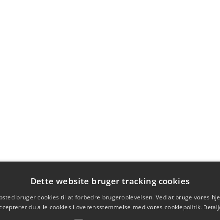
Dette website bruger tracking cookies
sted bruger cookies til at forbedre brugeroplevelsen. Ved at bruge vores 
ccepterer du alle cookies i overensstemmelse med vores cookiepolitik.
Detalj