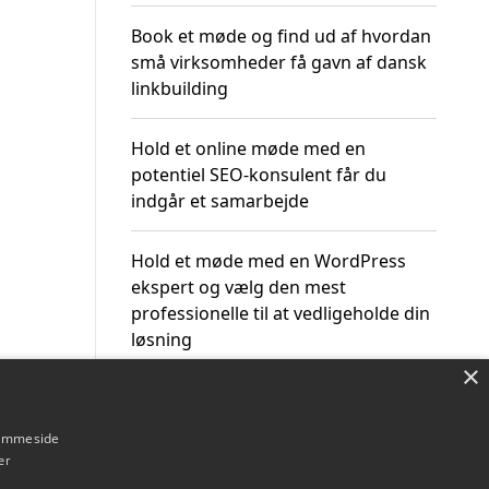
Book et møde og find ud af hvordan
små virksomheder få gavn af dansk
linkbuilding
Hold et online møde med en
potentiel SEO-konsulent får du
indgår et samarbejde
Hold et møde med en WordPress
ekspert og vælg den mest
professionelle til at vedligeholde din
løsning
×
hjemmeside
er
Om / kontakt
Blog
Betingelser