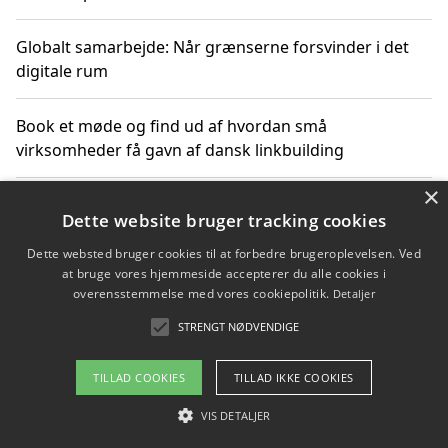
Globalt samarbejde: Når grænserne forsvinder i det
digitale rum
Book et møde og find ud af hvordan små
virksomheder få gavn af dansk linkbuilding
×
Hold et online møde med en potentiel SEO-konsulent
Dette website bruger tracking cookies
får du indgår et samarbejde
Dette websted bruger cookies til at forbedre brugeroplevelsen. Ved
at bruge vores hjemmeside accepterer du alle cookies i
Hold et møde med en WordPress ekspert og vælg den
overensstemmelse med vores cookiepolitik.
Detaljer
mest professionelle til at vedligeholde din løsning
STRENGT NØDVENDIGE
TILLAD COOKIES
TILLAD IKKE COOKIES
Copyright 2026 - Pilanto Aps
VIS DETALJER
Om / kontakt
Blog
Betingelser