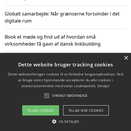
Globalt samarbejde: Når grænserne forsvinder i det
digitale rum
Book et møde og find ud af hvordan små
virksomheder få gavn af dansk linkbuilding
×
Hold et online møde med en potentiel SEO-konsulent
Dette website bruger tracking cookies
får du indgår et samarbejde
Dette websted bruger cookies til at forbedre brugeroplevelsen. Ved
at bruge vores hjemmeside accepterer du alle cookies i
Hold et møde med en WordPress ekspert og vælg den
overensstemmelse med vores cookiepolitik.
Detaljer
mest professionelle til at vedligeholde din løsning
STRENGT NØDVENDIGE
TILLAD COOKIES
TILLAD IKKE COOKIES
Copyright 2026 - Pilanto Aps
VIS DETALJER
Om / kontakt
Blog
Betingelser