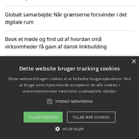
Globalt samarbejde: Når grænserne forsvinder i det
digitale rum
Book et møde og find ud af hvordan små
virksomheder få gavn af dansk linkbuilding
×
Hold et online møde med en potentiel SEO-konsulent
Dette website bruger tracking cookies
får du indgår et samarbejde
Dette websted bruger cookies til at forbedre brugeroplevelsen. Ved
at bruge vores hjemmeside accepterer du alle cookies i
Hold et møde med en WordPress ekspert og vælg den
overensstemmelse med vores cookiepolitik.
Detaljer
mest professionelle til at vedligeholde din løsning
STRENGT NØDVENDIGE
TILLAD COOKIES
TILLAD IKKE COOKIES
Copyright 2026 - Pilanto Aps
VIS DETALJER
Om / kontakt
Blog
Betingelser