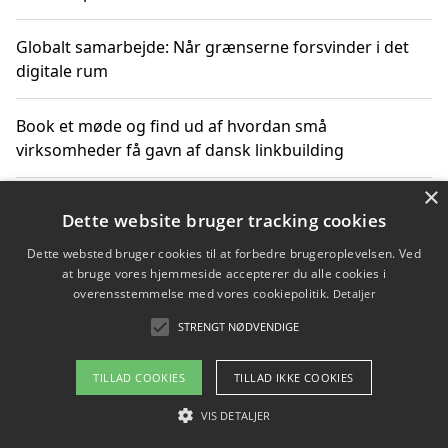
Globalt samarbejde: Når grænserne forsvinder i det
digitale rum
Book et møde og find ud af hvordan små
virksomheder få gavn af dansk linkbuilding
×
Hold et online møde med en potentiel SEO-konsulent
Dette website bruger tracking cookies
får du indgår et samarbejde
Dette websted bruger cookies til at forbedre brugeroplevelsen. Ved
at bruge vores hjemmeside accepterer du alle cookies i
Hold et møde med en WordPress ekspert og vælg den
overensstemmelse med vores cookiepolitik.
Detaljer
mest professionelle til at vedligeholde din løsning
STRENGT NØDVENDIGE
TILLAD COOKIES
TILLAD IKKE COOKIES
Copyright 2026 - Pilanto Aps
VIS DETALJER
Om / kontakt
Blog
Betingelser