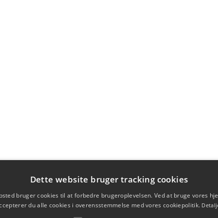
Dette website bruger tracking cookies
sted bruger cookies til at forbedre brugeroplevelsen. Ved at bruge vores 
ccepterer du alle cookies i overensstemmelse med vores cookiepolitik.
Detalj