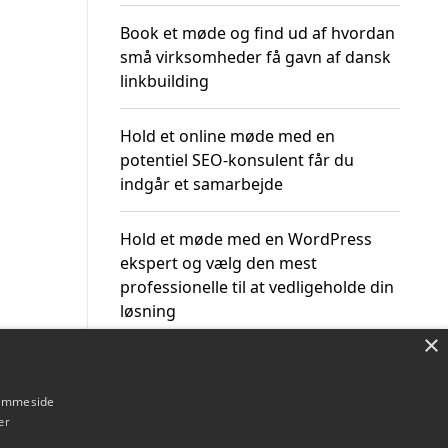
Book et møde og find ud af hvordan
små virksomheder få gavn af dansk
linkbuilding
Hold et online møde med en
potentiel SEO-konsulent får du
indgår et samarbejde
Hold et møde med en WordPress
ekspert og vælg den mest
professionelle til at vedligeholde din
løsning
×
hjemmeside
er
Om / kontakt
Blog
Betingelser