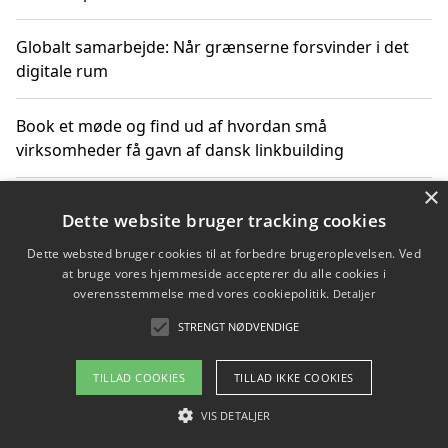
Globalt samarbejde: Når grænserne forsvinder i det
digitale rum
Book et møde og find ud af hvordan små
virksomheder få gavn af dansk linkbuilding
×
Hold et online møde med en potentiel SEO-konsulent
Dette website bruger tracking cookies
får du indgår et samarbejde
Dette websted bruger cookies til at forbedre brugeroplevelsen. Ved
at bruge vores hjemmeside accepterer du alle cookies i
Hold et møde med en WordPress ekspert og vælg den
overensstemmelse med vores cookiepolitik.
Detaljer
mest professionelle til at vedligeholde din løsning
STRENGT NØDVENDIGE
TILLAD COOKIES
TILLAD IKKE COOKIES
Copyright 2026 - Pilanto Aps
VIS DETALJER
Om / kontakt
Blog
Betingelser