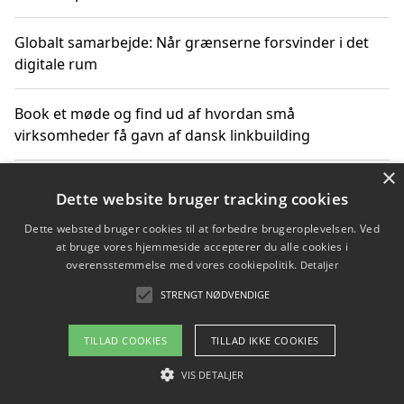
Globalt samarbejde: Når grænserne forsvinder i det
digitale rum
Book et møde og find ud af hvordan små
virksomheder få gavn af dansk linkbuilding
×
Hold et online møde med en potentiel SEO-konsulent
Dette website bruger tracking cookies
får du indgår et samarbejde
Dette websted bruger cookies til at forbedre brugeroplevelsen. Ved
at bruge vores hjemmeside accepterer du alle cookies i
Hold et møde med en WordPress ekspert og vælg den
overensstemmelse med vores cookiepolitik.
Detaljer
mest professionelle til at vedligeholde din løsning
STRENGT NØDVENDIGE
TILLAD COOKIES
TILLAD IKKE COOKIES
Copyright 2026 - Pilanto Aps
VIS DETALJER
Om / kontakt
Blog
Betingelser