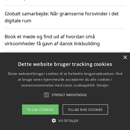
Globalt samarbejde: Når grænserne forsvinder i det
digitale rum
Book et møde og find ud af hvordan små
virksomheder få gavn af dansk linkbuilding
×
Hold et online møde med en potentiel SEO-konsulent
Dette website bruger tracking cookies
får du indgår et samarbejde
Dette websted bruger cookies til at forbedre brugeroplevelsen. Ved
at bruge vores hjemmeside accepterer du alle cookies i
Hold et møde med en WordPress ekspert og vælg den
overensstemmelse med vores cookiepolitik.
Detaljer
mest professionelle til at vedligeholde din løsning
STRENGT NØDVENDIGE
TILLAD COOKIES
TILLAD IKKE COOKIES
Copyright 2026 - Pilanto Aps
VIS DETALJER
Om / kontakt
Blog
Betingelser