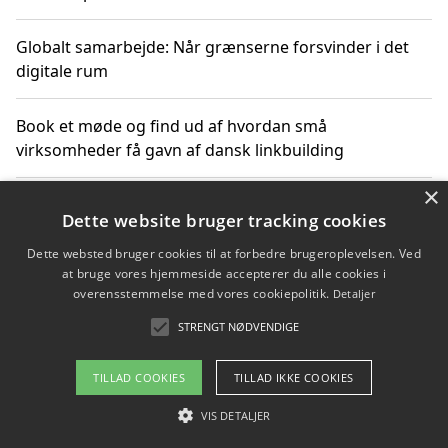
Globalt samarbejde: Når grænserne forsvinder i det
digitale rum
Book et møde og find ud af hvordan små
virksomheder få gavn af dansk linkbuilding
×
Hold et online møde med en potentiel SEO-konsulent
Dette website bruger tracking cookies
får du indgår et samarbejde
Dette websted bruger cookies til at forbedre brugeroplevelsen. Ved
at bruge vores hjemmeside accepterer du alle cookies i
Hold et møde med en WordPress ekspert og vælg den
overensstemmelse med vores cookiepolitik.
Detaljer
mest professionelle til at vedligeholde din løsning
STRENGT NØDVENDIGE
TILLAD COOKIES
TILLAD IKKE COOKIES
Copyright 2026 - Pilanto Aps
VIS DETALJER
Om / kontakt
Blog
Betingelser