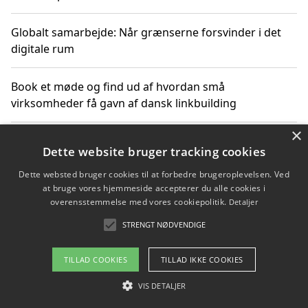
Globalt samarbejde: Når grænserne forsvinder i det
digitale rum
Book et møde og find ud af hvordan små
virksomheder få gavn af dansk linkbuilding
×
Hold et online møde med en potentiel SEO-konsulent
Dette website bruger tracking cookies
får du indgår et samarbejde
Dette websted bruger cookies til at forbedre brugeroplevelsen. Ved
at bruge vores hjemmeside accepterer du alle cookies i
Hold et møde med en WordPress ekspert og vælg den
overensstemmelse med vores cookiepolitik.
Detaljer
mest professionelle til at vedligeholde din løsning
STRENGT NØDVENDIGE
TILLAD COOKIES
TILLAD IKKE COOKIES
Copyright 2026 - Pilanto Aps
VIS DETALJER
Om / kontakt
Blog
Betingelser