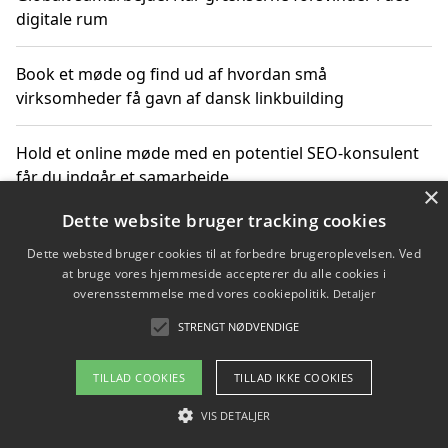
digitale rum
Book et møde og find ud af hvordan små
virksomheder få gavn af dansk linkbuilding
Hold et online møde med en potentiel SEO-konsulent
får du indgår et samarbejde
×
Dette website bruger tracking cookies
Hold et møde med en WordPress ekspert og vælg den
mest professionelle til at vedligeholde din løsning
Dette websted bruger cookies til at forbedre brugeroplevelsen. Ved
at bruge vores hjemmeside accepterer du alle cookies i
overensstemmelse med vores cookiepolitik.
Detaljer
STRENGT NØDVENDIGE
Copyright 2026 - Pilanto Aps
Om / kontakt
Blog
Betingelser
TILLAD COOKIES
TILLAD IKKE COOKIES
VIS DETALJER