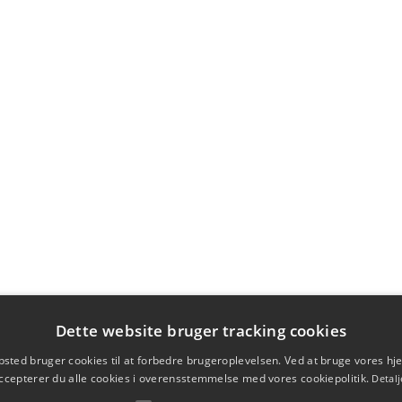
Dette website bruger tracking cookies
sted bruger cookies til at forbedre brugeroplevelsen. Ved at bruge vores 
ccepterer du alle cookies i overensstemmelse med vores cookiepolitik.
Detalj