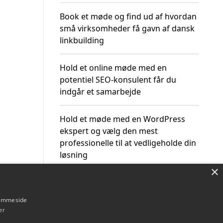
Book et møde og find ud af hvordan
små virksomheder få gavn af dansk
linkbuilding
Hold et online møde med en
potentiel SEO-konsulent får du
indgår et samarbejde
Hold et møde med en WordPress
ekspert og vælg den mest
professionelle til at vedligeholde din
løsning
×
hjemmeside
er
Om / kontakt
Blog
Betingelser