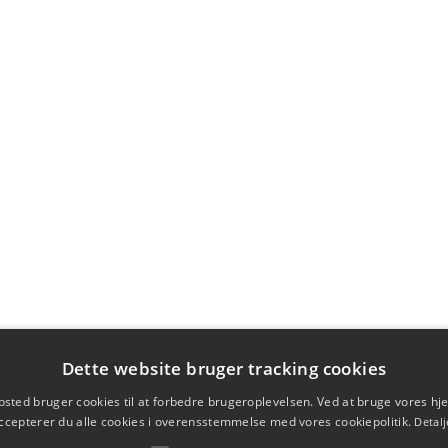
Dette website bruger tracking cookies
sted bruger cookies til at forbedre brugeroplevelsen. Ved at bruge vores 
ccepterer du alle cookies i overensstemmelse med vores cookiepolitik.
Detalj