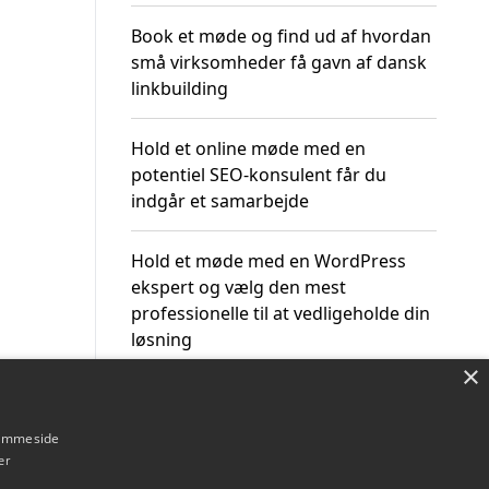
Book et møde og find ud af hvordan
små virksomheder få gavn af dansk
linkbuilding
Hold et online møde med en
potentiel SEO-konsulent får du
indgår et samarbejde
Hold et møde med en WordPress
ekspert og vælg den mest
professionelle til at vedligeholde din
løsning
×
hjemmeside
er
Om / kontakt
Blog
Betingelser