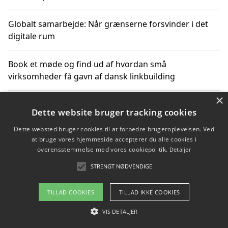
Globalt samarbejde: Når grænserne forsvinder i det
digitale rum
Book et møde og find ud af hvordan små
virksomheder få gavn af dansk linkbuilding
×
Hold et online møde med en potentiel SEO-konsulent
Dette website bruger tracking cookies
får du indgår et samarbejde
Dette websted bruger cookies til at forbedre brugeroplevelsen. Ved
at bruge vores hjemmeside accepterer du alle cookies i
Hold et møde med en WordPress ekspert og vælg den
overensstemmelse med vores cookiepolitik.
Detaljer
mest professionelle til at vedligeholde din løsning
STRENGT NØDVENDIGE
TILLAD COOKIES
TILLAD IKKE COOKIES
Copyright 2026 - Pilanto Aps
VIS DETALJER
Om / kontakt
Blog
Betingelser