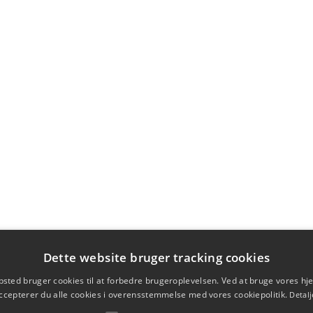
Dette website bruger tracking cookies
sted bruger cookies til at forbedre brugeroplevelsen. Ved at bruge vores 
ccepterer du alle cookies i overensstemmelse med vores cookiepolitik.
Detalj