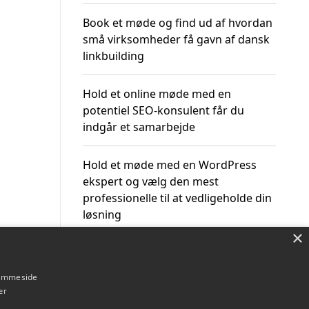
Book et møde og find ud af hvordan
små virksomheder få gavn af dansk
linkbuilding
Hold et online møde med en
potentiel SEO-konsulent får du
indgår et samarbejde
Hold et møde med en WordPress
ekspert og vælg den mest
professionelle til at vedligeholde din
løsning
×
hjemmeside
er
Om / kontakt
Blog
Betingelser