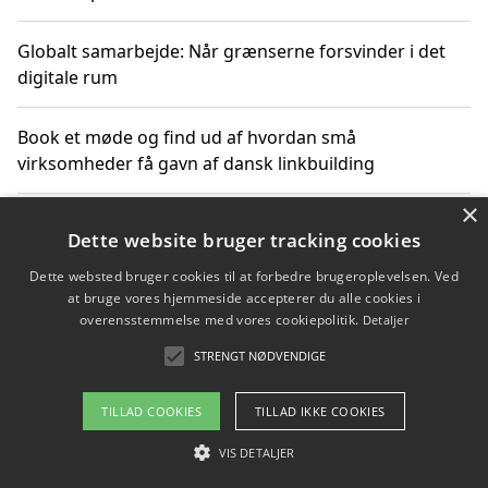
Globalt samarbejde: Når grænserne forsvinder i det
digitale rum
Book et møde og find ud af hvordan små
virksomheder få gavn af dansk linkbuilding
×
Hold et online møde med en potentiel SEO-konsulent
Dette website bruger tracking cookies
får du indgår et samarbejde
Dette websted bruger cookies til at forbedre brugeroplevelsen. Ved
at bruge vores hjemmeside accepterer du alle cookies i
Hold et møde med en WordPress ekspert og vælg den
overensstemmelse med vores cookiepolitik.
Detaljer
mest professionelle til at vedligeholde din løsning
STRENGT NØDVENDIGE
TILLAD COOKIES
TILLAD IKKE COOKIES
Copyright 2026 - Pilanto Aps
VIS DETALJER
Om / kontakt
Blog
Betingelser