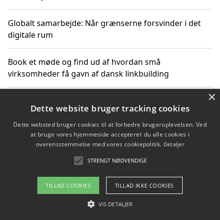
Globalt samarbejde: Når grænserne forsvinder i det
digitale rum
Book et møde og find ud af hvordan små
virksomheder få gavn af dansk linkbuilding
×
Hold et online møde med en potentiel SEO-konsulent
Dette website bruger tracking cookies
får du indgår et samarbejde
Dette websted bruger cookies til at forbedre brugeroplevelsen. Ved
at bruge vores hjemmeside accepterer du alle cookies i
Hold et møde med en WordPress ekspert og vælg den
overensstemmelse med vores cookiepolitik.
Detaljer
mest professionelle til at vedligeholde din løsning
STRENGT NØDVENDIGE
TILLAD COOKIES
TILLAD IKKE COOKIES
Copyright 2026 - Pilanto Aps
VIS DETALJER
Om / kontakt
Blog
Betingelser