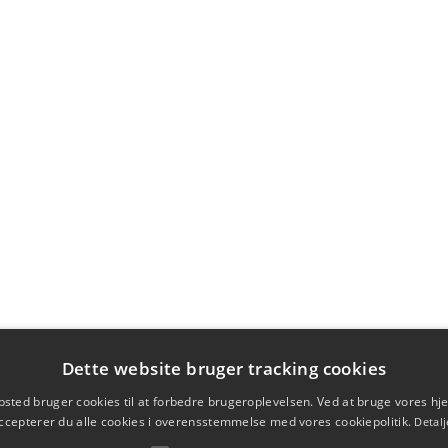
Dette website bruger tracking cookies
sted bruger cookies til at forbedre brugeroplevelsen. Ved at bruge vores 
ccepterer du alle cookies i overensstemmelse med vores cookiepolitik.
Detalj