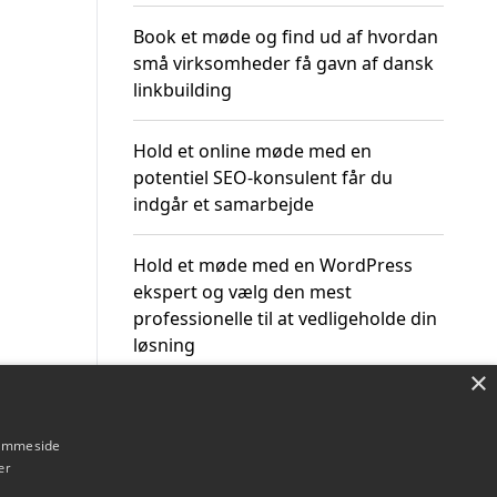
Book et møde og find ud af hvordan
små virksomheder få gavn af dansk
linkbuilding
Hold et online møde med en
potentiel SEO-konsulent får du
indgår et samarbejde
Hold et møde med en WordPress
ekspert og vælg den mest
professionelle til at vedligeholde din
løsning
×
hjemmeside
er
Om / kontakt
Blog
Betingelser