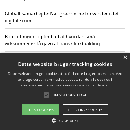
Globalt samarbejde: Når grænserne forsvinder i det
digitale rum
Book et møde og find ud af hvordan små
virksomheder få gavn af dansk linkbuilding
×
Hold et online møde med en potentiel SEO-konsulent
Dette website bruger tracking cookies
får du indgår et samarbejde
Dette websted bruger cookies til at forbedre brugeroplevelsen. Ved
at bruge vores hjemmeside accepterer du alle cookies i
Hold et møde med en WordPress ekspert og vælg den
overensstemmelse med vores cookiepolitik.
Detaljer
mest professionelle til at vedligeholde din løsning
STRENGT NØDVENDIGE
TILLAD COOKIES
TILLAD IKKE COOKIES
Copyright 2026 - Pilanto Aps
VIS DETALJER
Om / kontakt
Blog
Betingelser