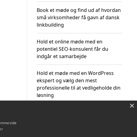
Book et møde og find ud af hvordan
små virksomheder få gavn af dansk
linkbuilding
Hold et online møde med en
potentiel SEO-konsulent får du
indgår et samarbejde
Hold et møde med en WordPress
ekspert og vælg den mest
professionelle til at vedligeholde din
løsning
×
hjemmeside
er
Om / kontakt
Blog
Betingelser