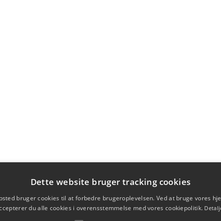
Dette website bruger tracking cookies
sted bruger cookies til at forbedre brugeroplevelsen. Ved at bruge vores 
ccepterer du alle cookies i overensstemmelse med vores cookiepolitik.
Detalj