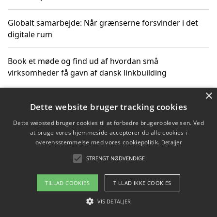
Globalt samarbejde: Når grænserne forsvinder i det
digitale rum
Book et møde og find ud af hvordan små
virksomheder få gavn af dansk linkbuilding
×
Hold et online møde med en potentiel SEO-konsulent
Dette website bruger tracking cookies
får du indgår et samarbejde
Dette websted bruger cookies til at forbedre brugeroplevelsen. Ved
at bruge vores hjemmeside accepterer du alle cookies i
Hold et møde med en WordPress ekspert og vælg den
overensstemmelse med vores cookiepolitik.
Detaljer
mest professionelle til at vedligeholde din løsning
STRENGT NØDVENDIGE
TILLAD COOKIES
TILLAD IKKE COOKIES
Copyright 2026 - Pilanto Aps
VIS DETALJER
Om / kontakt
Blog
Betingelser