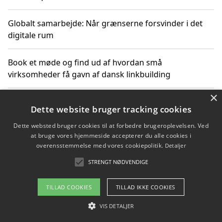
Globalt samarbejde: Når grænserne forsvinder i det
digitale rum
Book et møde og find ud af hvordan små
virksomheder få gavn af dansk linkbuilding
×
Hold et online møde med en potentiel SEO-konsulent
Dette website bruger tracking cookies
får du indgår et samarbejde
Dette websted bruger cookies til at forbedre brugeroplevelsen. Ved
at bruge vores hjemmeside accepterer du alle cookies i
Hold et møde med en WordPress ekspert og vælg den
overensstemmelse med vores cookiepolitik.
Detaljer
mest professionelle til at vedligeholde din løsning
STRENGT NØDVENDIGE
TILLAD COOKIES
TILLAD IKKE COOKIES
Copyright 2026 - Pilanto Aps
VIS DETALJER
Om / kontakt
Blog
Betingelser