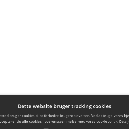
Dette website bruger tracking cookies
sted bruger cookies til at forbedre brugeroplevelsen. Ved at bruge vores 
ccepterer du alle cookies i overensstemmelse med vores cookiepolitik.
Detalj