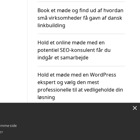
Book et møde og find ud af hvordan
små virksomheder få gavn af dansk
linkbuilding
Hold et online møde med en
potentiel SEO-konsulent får du
indgår et samarbejde
Hold et møde med en WordPress
ekspert og vælg den mest
professionelle til at vedligeholde din
løsning
×
hjemmeside
er
Om / kontakt
Blog
Betingelser