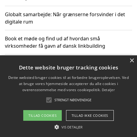
Globalt samarbejde: Når grænserne forsvinder i det
digitale rum
Book et møde og find ud af hvordan små
virksomheder få gavn af dansk linkbuilding
×
Hold et online møde med en potentiel SEO-konsulent
Dette website bruger tracking cookies
får du indgår et samarbejde
Dette websted bruger cookies til at forbedre brugeroplevelsen. Ved
at bruge vores hjemmeside accepterer du alle cookies i
Hold et møde med en WordPress ekspert og vælg den
overensstemmelse med vores cookiepolitik.
Detaljer
mest professionelle til at vedligeholde din løsning
STRENGT NØDVENDIGE
TILLAD COOKIES
TILLAD IKKE COOKIES
Copyright 2026 - Pilanto Aps
VIS DETALJER
Om / kontakt
Blog
Betingelser