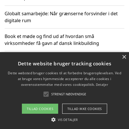
Globalt samarbejde: Når grænserne forsvinder i det
digitale rum
Book et møde og find ud af hvordan små
virksomheder få gavn af dansk linkbuilding
×
Hold et online møde med en potentiel SEO-konsulent
Dette website bruger tracking cookies
får du indgår et samarbejde
Dette websted bruger cookies til at forbedre brugeroplevelsen. Ved
at bruge vores hjemmeside accepterer du alle cookies i
Hold et møde med en WordPress ekspert og vælg den
overensstemmelse med vores cookiepolitik.
Detaljer
mest professionelle til at vedligeholde din løsning
STRENGT NØDVENDIGE
TILLAD COOKIES
TILLAD IKKE COOKIES
Copyright 2026 - Pilanto Aps
VIS DETALJER
Om / kontakt
Blog
Betingelser