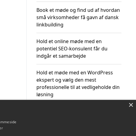
Book et møde og find ud af hvordan
små virksomheder få gavn af dansk
linkbuilding
Hold et online møde med en
potentiel SEO-konsulent får du
indgår et samarbejde
Hold et møde med en WordPress
ekspert og vælg den mest
professionelle til at vedligeholde din
løsning
×
hjemmeside
er
Om / kontakt
Blog
Betingelser