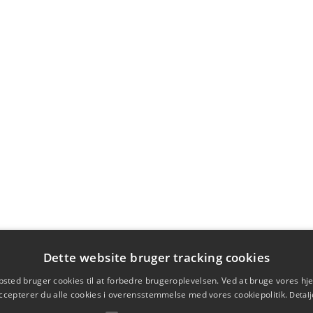
Dette website bruger tracking cookies
sted bruger cookies til at forbedre brugeroplevelsen. Ved at bruge vores 
ccepterer du alle cookies i overensstemmelse med vores cookiepolitik.
Detalj