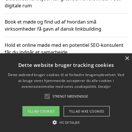
digitale rum
Book et møde og find ud af hvordan små
virksomheder få gavn af dansk linkbuilding
Hold et online møde med en potentiel SEO-konsulent
får du indgår et samarbejde
×
Dette website bruger tracking cookies
Hold et møde med en WordPress ekspert og vælg den
mest professionelle til at vedligeholde din løsning
Dette websted bruger cookies til at forbedre brugeroplevelsen. Ved
at bruge vores hjemmeside accepterer du alle cookies i
overensstemmelse med vores cookiepolitik.
Detaljer
STRENGT NØDVENDIGE
Copyright 2026 - Pilanto Aps
Om / kontakt
Blog
Betingelser
TILLAD COOKIES
TILLAD IKKE COOKIES
VIS DETALJER