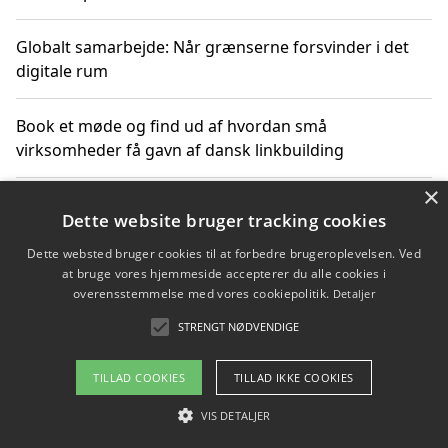
Globalt samarbejde: Når grænserne forsvinder i det
digitale rum
Book et møde og find ud af hvordan små
virksomheder få gavn af dansk linkbuilding
×
Hold et online møde med en potentiel SEO-konsulent
Dette website bruger tracking cookies
får du indgår et samarbejde
Dette websted bruger cookies til at forbedre brugeroplevelsen. Ved
at bruge vores hjemmeside accepterer du alle cookies i
Hold et møde med en WordPress ekspert og vælg den
overensstemmelse med vores cookiepolitik.
Detaljer
mest professionelle til at vedligeholde din løsning
STRENGT NØDVENDIGE
TILLAD COOKIES
TILLAD IKKE COOKIES
Copyright 2026 - Pilanto Aps
VIS DETALJER
Om / kontakt
Blog
Betingelser