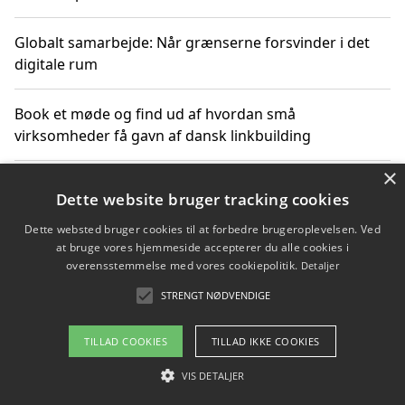
Globalt samarbejde: Når grænserne forsvinder i det
digitale rum
Book et møde og find ud af hvordan små
virksomheder få gavn af dansk linkbuilding
×
Hold et online møde med en potentiel SEO-konsulent
Dette website bruger tracking cookies
får du indgår et samarbejde
Dette websted bruger cookies til at forbedre brugeroplevelsen. Ved
at bruge vores hjemmeside accepterer du alle cookies i
Hold et møde med en WordPress ekspert og vælg den
overensstemmelse med vores cookiepolitik.
Detaljer
mest professionelle til at vedligeholde din løsning
STRENGT NØDVENDIGE
TILLAD COOKIES
TILLAD IKKE COOKIES
Copyright 2026 - Pilanto Aps
VIS DETALJER
Om / kontakt
Blog
Betingelser