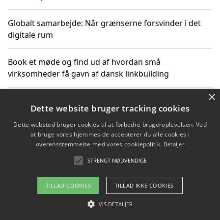
Globalt samarbejde: Når grænserne forsvinder i det
digitale rum
Book et møde og find ud af hvordan små
virksomheder få gavn af dansk linkbuilding
×
Hold et online møde med en potentiel SEO-konsulent
Dette website bruger tracking cookies
får du indgår et samarbejde
Dette websted bruger cookies til at forbedre brugeroplevelsen. Ved
at bruge vores hjemmeside accepterer du alle cookies i
Hold et møde med en WordPress ekspert og vælg den
overensstemmelse med vores cookiepolitik.
Detaljer
mest professionelle til at vedligeholde din løsning
STRENGT NØDVENDIGE
TILLAD COOKIES
TILLAD IKKE COOKIES
Copyright 2026 - Pilanto Aps
VIS DETALJER
Om / kontakt
Blog
Betingelser