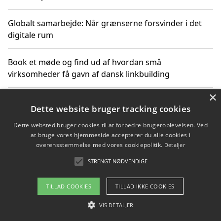
Globalt samarbejde: Når grænserne forsvinder i det
digitale rum
Book et møde og find ud af hvordan små
virksomheder få gavn af dansk linkbuilding
×
Hold et online møde med en potentiel SEO-konsulent
Dette website bruger tracking cookies
får du indgår et samarbejde
Dette websted bruger cookies til at forbedre brugeroplevelsen. Ved
at bruge vores hjemmeside accepterer du alle cookies i
Hold et møde med en WordPress ekspert og vælg den
overensstemmelse med vores cookiepolitik.
Detaljer
mest professionelle til at vedligeholde din løsning
STRENGT NØDVENDIGE
TILLAD COOKIES
TILLAD IKKE COOKIES
Copyright 2026 - Pilanto Aps
VIS DETALJER
Om / kontakt
Blog
Betingelser