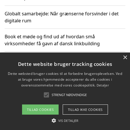
Globalt samarbejde: Når grænserne forsvinder i det
digitale rum
Book et møde og find ud af hvordan små
virksomheder få gavn af dansk linkbuilding
×
Hold et online møde med en potentiel SEO-konsulent
Dette website bruger tracking cookies
får du indgår et samarbejde
Dette websted bruger cookies til at forbedre brugeroplevelsen. Ved
at bruge vores hjemmeside accepterer du alle cookies i
Hold et møde med en WordPress ekspert og vælg den
overensstemmelse med vores cookiepolitik.
Detaljer
mest professionelle til at vedligeholde din løsning
STRENGT NØDVENDIGE
TILLAD COOKIES
TILLAD IKKE COOKIES
Copyright 2026 - Pilanto Aps
VIS DETALJER
Om / kontakt
Blog
Betingelser